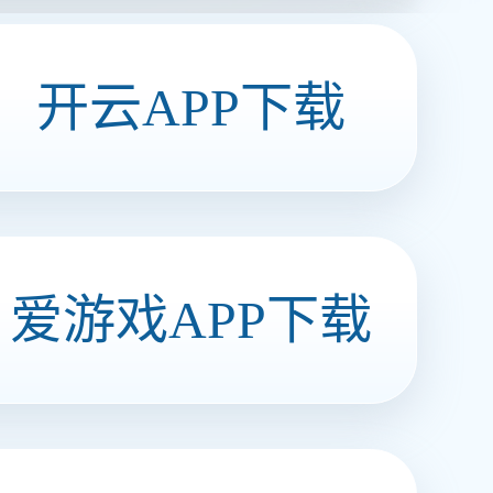
位准备冲抢篮板，米德尔顿和小洛佩兹则分
。这种全员同步的战术素养，确保了即便利
会。更重要的是，由于全队对利拉德持球单
得利拉德可以在最舒服的节奏下完成出手。
个人表演，更是雄鹿队“巨星战术”与“团队
果的全局掌控
执行堪称完美。从发球到终结，每一个细节
，利用他的身高优势确保安全出球；其次，
友落位，将防守者诱导至三分线外一步左右
在利拉德起跳出手的瞬间，雄鹿队替补席上
这样清晰的战术跑位和完美的个人技术结合
的背后，是球队整个赛季对关键时刻的反复