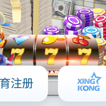
利拉德持球单打：从核心到
自加盟雄鹿以来，利拉德持球单打的威胁便成为
同，在密尔沃基，利拉德的持球单打被赋予了更
为字母哥和阿德托昆博的牵制力为他创造了大量
清空强侧，利拉德在弧顶获得了一对一机会。他
加速突破，在防守者后退的一瞬间，迅速后撤步
的控球节奏，更体现了雄鹿教练组为他量身打造的
环境。这种基于利拉德持球单打能力的战术设计
进攻选项。
后撤步三分：个人绝技与团
利拉德的后撤步三分，早已是联盟公认的“大心脏
被进一步放大。当利拉德完成持球单打后撤步时