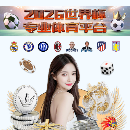
立即注册
爱游戏网页版 · 值得信赖的体育数据平
台
爱游戏网页版 专注于构建一个以赛事内容、数据服务与智能
分析为核心的数字生态平台，聚焦全球体育用户的实时信息
与多终端互动体验。平台以稳定技术架构和合规体系赢得市
场认可，深受爱游戏网页版用户喜爱。
技术驱动，性能优先
平台采用自研系统架构，持续优化加载速度与数据传
输流程，通过部署全球 CDN 加速节点，实现不同地